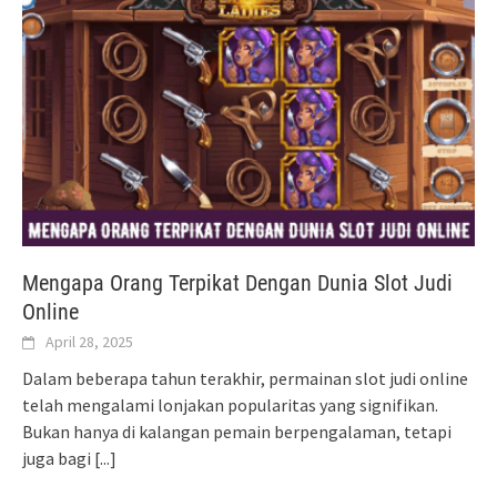
Mengapa Orang Terpikat Dengan Dunia Slot Judi
Online
April 28, 2025
Dalam beberapa tahun terakhir, permainan slot judi online
telah mengalami lonjakan popularitas yang signifikan.
Bukan hanya di kalangan pemain berpengalaman, tetapi
juga bagi
[...]