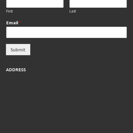
First
Last
Email
*
Submit
ADDRESS