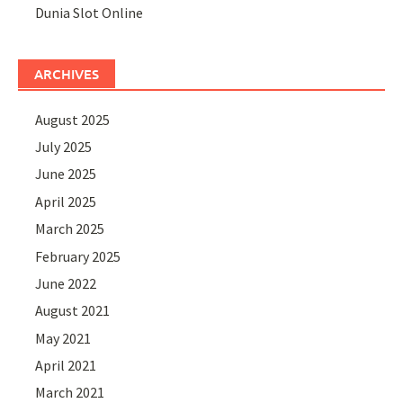
Dunia Slot Online
ARCHIVES
August 2025
July 2025
June 2025
April 2025
March 2025
February 2025
June 2022
August 2021
May 2021
April 2021
March 2021