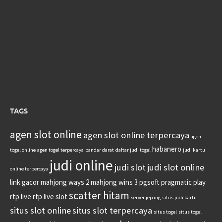
TAGS
agen slot online
agen slot online terpercaya
agen
habanero
togel online
agen togel terpercaya
bandar darat
daftar judi togel
judi kartu
judi online
judi slot
judi slot online
online terpercaya
link gacor
mahjong ways 2
mahjong wins 3
pgsoft
pragmatic play
scatter hitam
rtp live
rtp live slot
server jepang
situs judi kartu
situs slot online
situs slot terpercaya
situs togel
situs togel