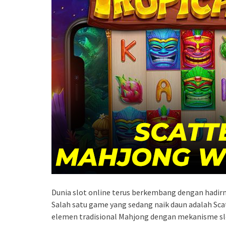
Dunia slot online terus berkembang dengan hadirn
Salah satu game yang sedang naik daun adalah S
elemen tradisional Mahjong dengan mekanisme s