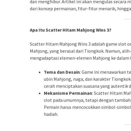
dan menghibur. Artikel ini akan mengulas secara
dari konsep permainan, fitur-fitur menarik, hing
Apa Itu Scatter Hitam Mahjong Wins 3?
Scatter Hitam Mahjong Wins 3 adalah game slot onl
Mahjong, yang berasal dari Tiongkok. Namun, alih
mengadaptasi elemen-elemen Mahjong ke dalam fo
Tema dan Desain
: Game ini menawarkan te
ubin Mahjong, naga, dan karakter Tiongkok 
cerah menciptakan suasana yang autentik
Mekanisme Permainan
: Scatter Hitam Ma
slot pada umumnya, tetapi dengan tambahan
Pemain harus mencocokkan simbol-simbol
hadiah.