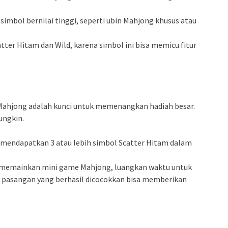
simbol bernilai tinggi, seperti ubin Mahjong khusus atau
atter Hitam dan Wild, karena simbol ini bisa memicu fitur
e Mahjong adalah kunci untuk memenangkan hadiah besar.
ungkin.
 mendapatkan 3 atau lebih simbol Scatter Hitam dalam
t memainkan mini game Mahjong, luangkan waktu untuk
p pasangan yang berhasil dicocokkan bisa memberikan