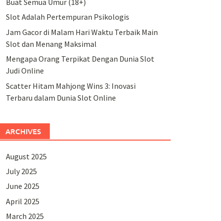
Buat Semua Umur (18+)
Slot Adalah Pertempuran Psikologis
Jam Gacor di Malam Hari Waktu Terbaik Main
Slot dan Menang Maksimal
Mengapa Orang Terpikat Dengan Dunia Slot
Judi Online
Scatter Hitam Mahjong Wins 3: Inovasi
Terbaru dalam Dunia Slot Online
ARCHIVES
August 2025
July 2025
June 2025
April 2025
March 2025