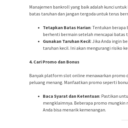
Manajemen bankroll yang baik adalah kunci untuk 
batas taruhan dan jangan tergoda untuk terus ber
Tetapkan Batas Harian
: Tentukan berapa 
berhenti bermain setelah mencapai batas t
Gunakan Taruhan Kecil
: Jika Anda ingin
taruhan kecil. Ini akan mengurangi risiko k
4. Cari Promo dan Bonus
Banyak platform slot online menawarkan promo 
peluang menang. Manfaatkan promo seperti bonus 
Baca Syarat dan Ketentuan
: Pastikan un
mengklaimnya. Beberapa promo mungkin me
Anda bisa menarik kemenangan.