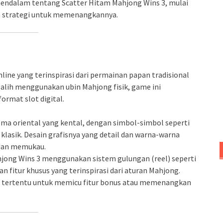
 mendalam tentang Scatter Hitam Mahjong Wins 3, mulai
ga strategi untuk memenangkannya.
ine yang terinspirasi dari permainan papan tradisional
-alih menggunakan ubin Mahjong fisik, game ini
rmat slot digital.
ma oriental yang kental, dengan simbol-simbol seperti
klasik. Desain grafisnya yang detail dan warna-warna
 dan memukau.
hjong Wins 3 menggunakan sistem gulungan (reel) seperti
 fitur khusus yang terinspirasi dari aturan Mahjong.
 tertentu untuk memicu fitur bonus atau memenangkan