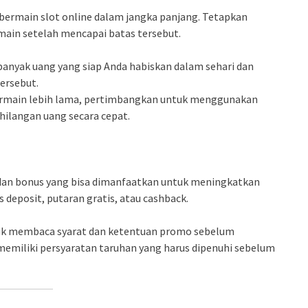
bermain slot online dalam jangka panjang. Tetapkan
main setelah mencapai batas tersebut.
banyak uang yang siap Anda habiskan dalam sehari dan
ersebut.
 bermain lebih lama, pertimbangkan untuk menggunakan
ehilangan uang secara cepat.
dan bonus yang bisa dimanfaatkan untuk meningkatkan
deposit, putaran gratis, atau cashback.
tuk membaca syarat dan ketentuan promo sebelum
miliki persyaratan taruhan yang harus dipenuhi sebelum