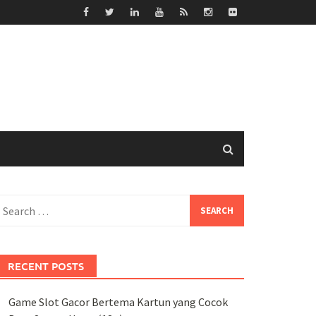
earch
or:
RECENT POSTS
Game Slot Gacor Bertema Kartun yang Cocok