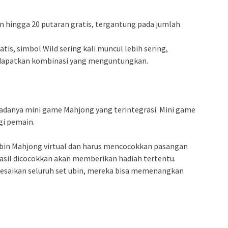
 hingga 20 putaran gratis, tergantung pada jumlah
atis, simbol Wild sering kali muncul lebih sering,
dapatkan kombinasi yang menguntungkan.
h adanya mini game Mahjong yang terintegrasi. Mini game
gi pemain.
 ubin Mahjong virtual dan harus mencocokkan pasangan
asil dicocokkan akan memberikan hadiah tertentu.
elesaikan seluruh set ubin, mereka bisa memenangkan