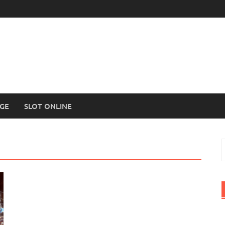
GE
SLOT ONLINE
S
f