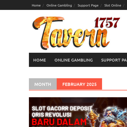
Skip
Home
Online Gambling
Support Page
Slot Online
to
content
HOME
ONLINE GAMBLING
SUPPORT PA
MONTH
FEBRUARY 2025