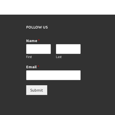
FOLLOW US
Name
*
First
Last
Email
*
Submit