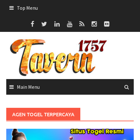
Skip
Top Menu
to
content
Main Menu
AGEN TOGEL TERPERCAYA