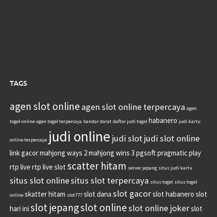
TAGS
agen slot online
agen slot online terpercaya
agen
habanero
togel online
agen togel terpercaya
bandar darat
daftar judi togel
judi kartu
judi online
judi slot
judi slot online
online terpercaya
link gacor
mahjong ways 2
mahjong wins 3
pgsoft
pragmatic play
scatter hitam
rtp live
rtp live slot
server jepang
situs judi kartu
situs slot online
situs slot terpercaya
situs togel
situs togel
slot gacor
skatter hitam
slot dana
slot habanero
slot
online
slot777
slot jepang
slot online
slot online joker
hari ini
slot