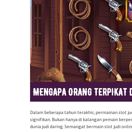
Dalam beberapa tahun terakhir, permainan slot ju
signifikan. Bukan hanya di kalangan pemain berp
dunia judi daring. Semangat bermain slot judi onl