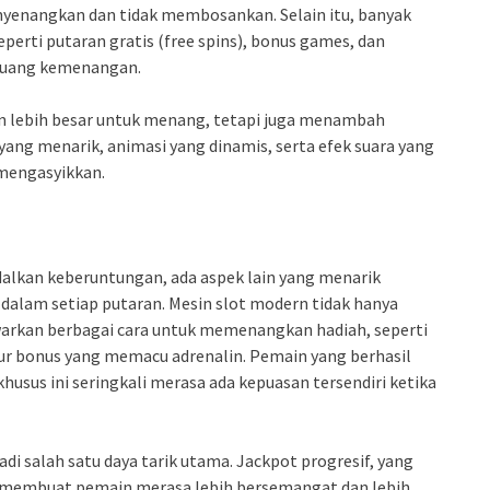
enangkan dan tidak membosankan. Selain itu, banyak
perti putaran gratis (free spins), bonus games, dan
eluang kemenangan.
an lebih besar untuk menang, tetapi juga menambah
yang menarik, animasi yang dinamis, serta efek suara yang
mengasyikkan.
alkan keberuntungan, ada aspek lain yang menarik
 dalam setiap putaran. Mesin slot modern tidak hanya
rkan berbagai cara untuk memenangkan hadiah, seperti
fitur bonus yang memacu adrenalin. Pemain yang berhasil
sus ini seringkali merasa ada kepuasan tersendiri ketika
di salah satu daya tarik utama. Jackpot progresif, yang
t membuat pemain merasa lebih bersemangat dan lebih