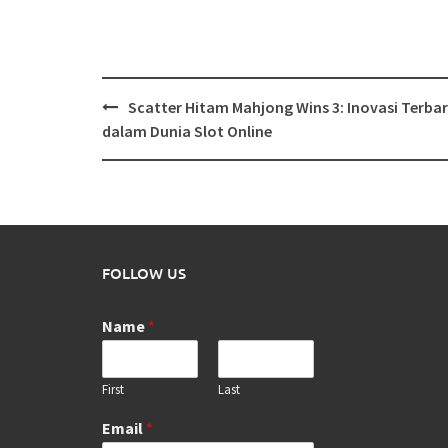
Post
Scatter Hitam Mahjong Wins 3: Inovasi Terba
navigation
dalam Dunia Slot Online
FOLLOW US
Name
*
First
Last
Email
*