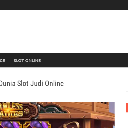
GE
SLOT ONLINE
unia Slot Judi Online
S
f