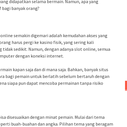
 yang didapatkan selama bermain. Namun, apa yang
f bagi banyak orang?
 online semakin digemari adalah kemudahan akses yang
ang harus pergi ke kasino fisik, yang sering kali
g tidak sedikit. Namun, dengan adanya slot online, semua
omputer dengan koneksi internet.
rmain kapan saja dan di mana saja. Bahkan, banyak situs
cara bagi pemain untuk berlatih sebelum bertaruh dengan
rena siapa pun dapat mencoba permainan tanpa risiko
isa disesuaikan dengan minat pemain. Mulai dari tema
seperti buah-buahan dan angka. Pilihan tema yang beragam