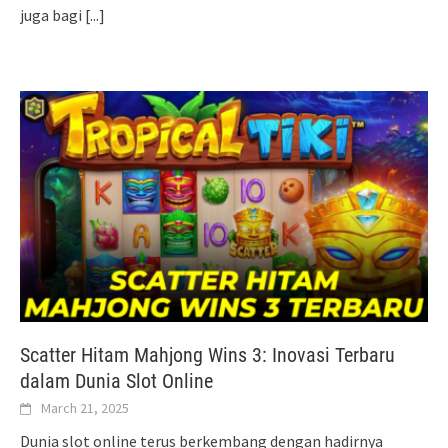
juga bagi
[...]
Scatter Hitam Mahjong Wins 3: Inovasi Terbaru
dalam Dunia Slot Online
March 21, 2025
Dunia slot online terus berkembang dengan hadirnya