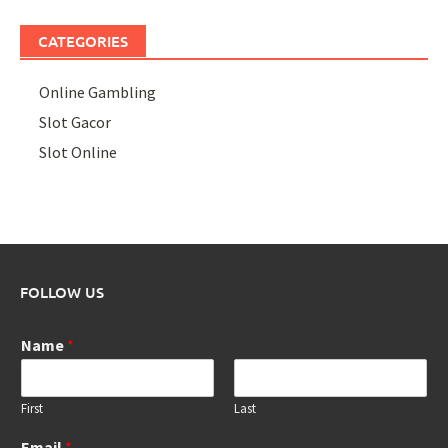
CATEGORIES
Online Gambling
Slot Gacor
Slot Online
FOLLOW US
Name
*
First
Last
Email
*