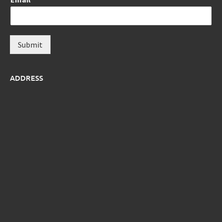
Submit
ADDRESS