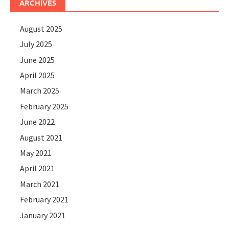
ARCHIVES
August 2025
July 2025
June 2025
April 2025
March 2025
February 2025
June 2022
August 2021
May 2021
April 2021
March 2021
February 2021
January 2021