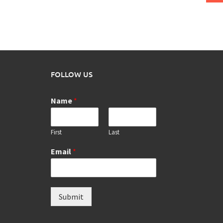
navigation
FOLLOW US
Name
*
First
Last
Email
*
Submit