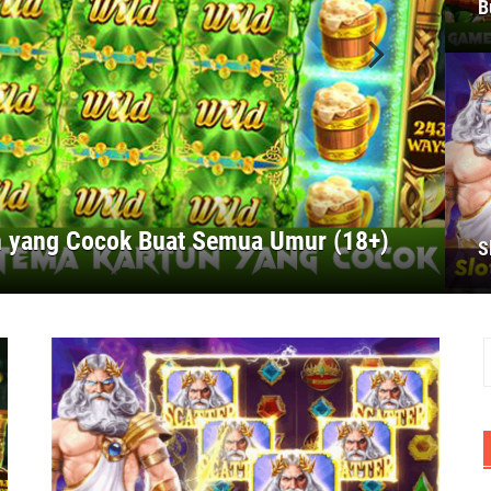
B
Terbaik Main Slot dan Menang
novasi Terbaru dalam Dunia Slot
n yang Cocok Buat Semua Umur (18+)
ogis
Dunia Slot Judi Online
S
S
f