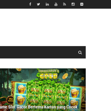
ame Slot Gacor Bertema Kartun yang Cocok