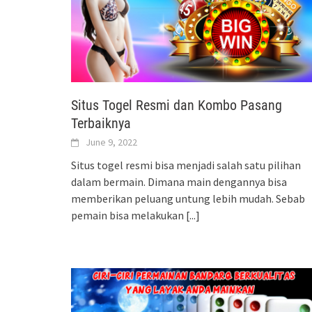
Situs Togel Resmi dan Kombo Pasang
Terbaiknya
June 9, 2022
Situs togel resmi bisa menjadi salah satu pilihan
dalam bermain. Dimana main dengannya bisa
memberikan peluang untung lebih mudah. Sebab
pemain bisa melakukan
[...]