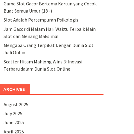
Game Slot Gacor Bertema Kartun yang Cocok
Buat Semua Umur (18+)
Slot Adalah Pertempuran Psikologis
Jam Gacor di Malam Hari Waktu Terbaik Main
Slot dan Menang Maksimal
Mengapa Orang Terpikat Dengan Dunia Slot
Judi Online
Scatter Hitam Mahjong Wins 3: Inovasi
Terbaru dalam Dunia Slot Online
ARCHIVES
August 2025
July 2025
June 2025
April 2025