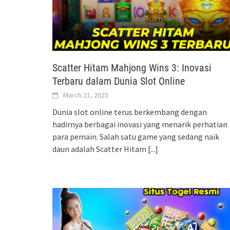
Scatter Hitam Mahjong Wins 3: Inovasi
Terbaru dalam Dunia Slot Online
March 21, 2025
Dunia slot online terus berkembang dengan
hadirnya berbagai inovasi yang menarik perhatian
para pemain. Salah satu game yang sedang naik
daun adalah Scatter Hitam
[...]