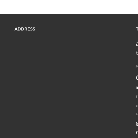
ADDRESS
j
m
r
k
t