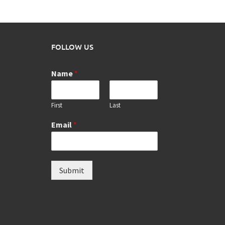
FOLLOW US
Name
*
First
Last
Email
*
Submit