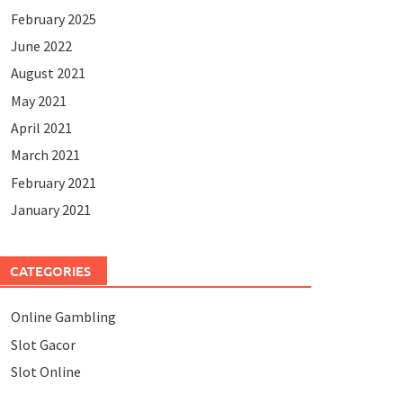
February 2025
June 2022
August 2021
May 2021
April 2021
March 2021
February 2021
January 2021
CATEGORIES
Online Gambling
Slot Gacor
Slot Online