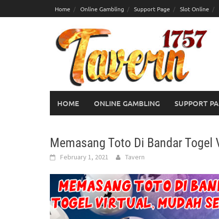
Skip
Home
Online Gambling
Support Page
Slot Online
to
content
HOME
ONLINE GAMBLING
SUPPORT PA
Memasang Toto Di Bandar Togel V
February 1, 2021
Tavern