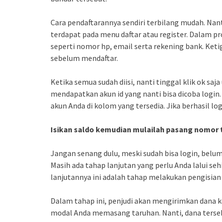
Cara pendaftarannya sendiri terbilang mudah. Nant
terdapat pada menu daftar atau register. Dalam p
seperti nomor hp, email serta rekening bank. Ketig
sebelum mendaftar.
Ketika semua sudah diisi, nanti tinggal klik ok saj
mendapatkan akun id yang nanti bisa dicoba login
akun Anda di kolom yang tersedia. Jika berhasil log
Isikan saldo kemudian mulailah pasang nomor
Jangan senang dulu, meski sudah bisa login, belum
Masih ada tahap lanjutan yang perlu Anda lalui s
lanjutannya ini adalah tahap melakukan pengisian 
Dalam tahap ini, penjudi akan mengirimkan dana ke
modal Anda memasang taruhan. Nanti, dana terse