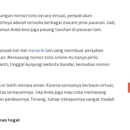
ngan nomor toto secara virtual, penjudi akan
hnya adalah tersedia berbagai macam jenis pasaran. Jadi,
mun Anda bisa juga pasang taruhan di pasaran lain.
banyak hal-hal
menarik
lain yang membuat perjudian
gan. Memasang nomor toto online itu hanya perlu
anti, tinggal kunjungi website bandar, kemudian nomor
tor lebih merasa aman. Karena semuanya berbasis virtual,
a atau semacamnya. Jika Anda juga mau coba memasang
ikan panduannya. Tenang, tahap-tahapannya sangat mudah
inan togel